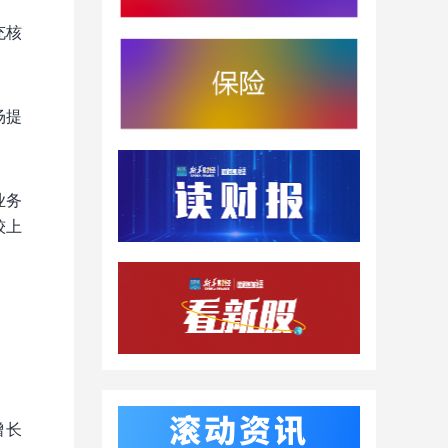
充核
场提
业务
较上
增长