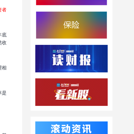
资者
年底
然收
理相
率是