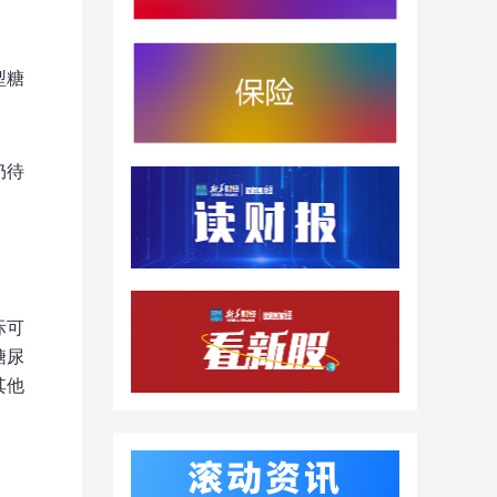
型糖
仍待
际可
糖尿
其他