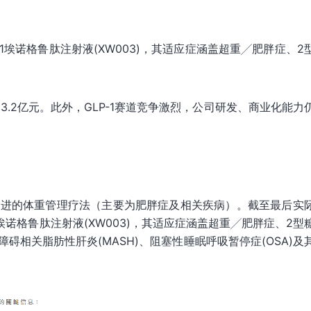
1埃诺格鲁肽注射液(XW003)，其适应症涵盖超重╱肥胖症、2
3.2亿元。此外，GLP-1赛道竞争激烈，公司研发、商业化能力
发先进的体重管理疗法（主要为肥胖症及相关疾病）。截至最后实
埃诺格鲁肽注射液(XW003)，其适应症涵盖超重╱肥胖症、2型
相关脂肪性肝炎(MASH)、阻塞性睡眠呼吸暂停症(OSA)及