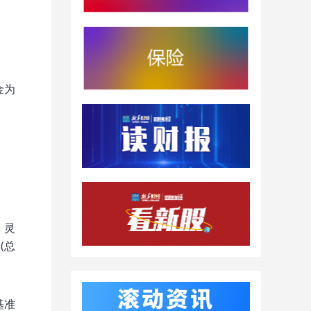
金为
，灵
(总
基准