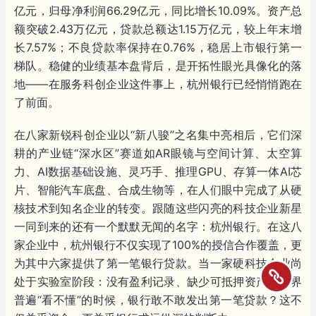
亿元，归母净利润66.29亿元，同比增长10.09%。资产总
额突破2.43万亿元，贷款总额达1.15万亿元，较上年末增
长7.57%；不良贷款率保持在0.76%，稳居上市银行第一
梯队。稳健的业绩基本盘背后，是开拓性眼光具像化的落
地——在服务科创企业这件事上，杭州银行已经悄悄跑在
了前面。
在八家新锐科创企业以“新八骏”之名集中亮相后，它们深
耕的产业链“深水区”赛道如AR眼镜与空间计算、太空算
力、AI数据基础设施、灵巧手、推理GPU、存算一体AI芯
片、智能汽车底盘、合成生物等，在人们眼中完成了从硬
核技术到知名企业的转变。跟随这些闪亮的科技企业新星
一同到来的还有一个默默无闻的名字：杭州银行。在这八
家企业中，杭州银行不仅实现了100%的授信合作覆盖，更
为其中六家提供了第一笔银行贷款。当一家硬科技企业尚
处于实验室阶段：没有盈利记录、缺少可抵押资产、外界
普遍“看不懂”的时候，银行敢不敢发出第一笔贷款？这不