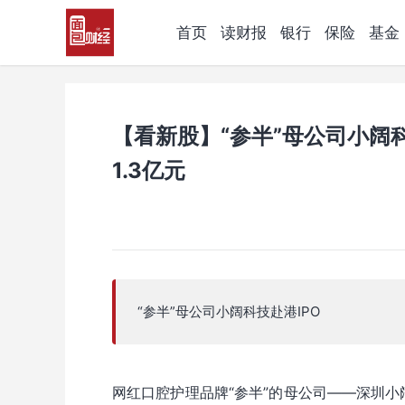
首页
读财报
银行
保险
基金
【看新股】“参半”母公司小阔
1.3亿元
“参半”母公司小阔科技赴港IPO
网红口腔护理品牌“参半”的母公司——深圳小