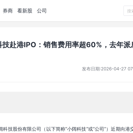
券商
看新股
公司
搜
科技赴港IPO：销售费用率超60%，去年派
发布日期:
2026-04-27 07
阔科技股份有限公司（以下简称“小阔科技”或“公司”）近期向港