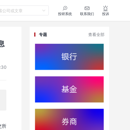
索公司或文章
投研系统
联系我们
投诉
专题
查看全部
息
:30
交所