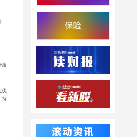
清、
营质
性优
，持