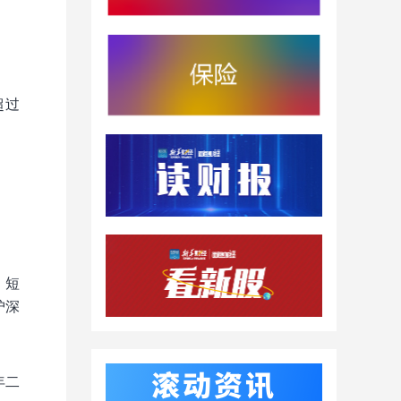
超过
、短
沪深
年二