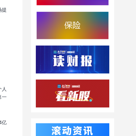
场提
个人
第一
4亿