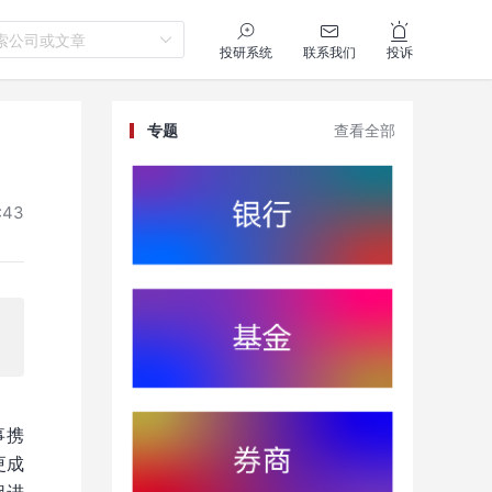
索公司或文章
投研系统
联系我们
投诉
专题
查看全部
:43
事携
更成