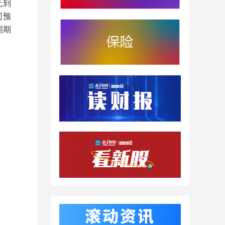
元到
司预
同期