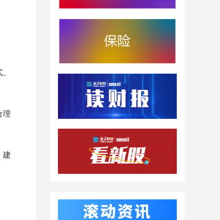
式、
合理
，建