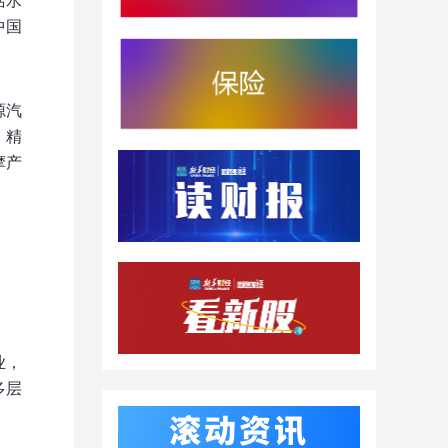
活水
中国
源汽
、精
摩产
业，
多层