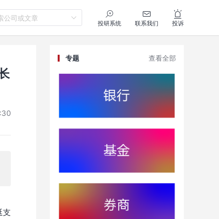
索公司或文章
投研系统
联系我们
投诉
专题
查看全部
长
:30
延支