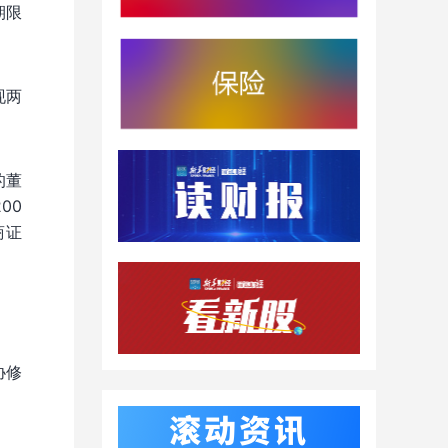
期限
现两
的董
00
商证
协修